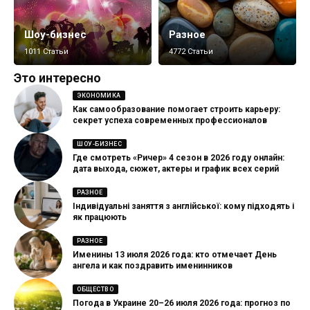
Шоу-бизнес
Разное
1011 Статьи
4772 Статьи
Это интересно
ЭКОНОМИКА
Как самообразование помогает строить карьеру:
секрет успеха современных профессионалов
ШОУ-БИЗНЕС
Где смотреть «Ричер» 4 сезон в 2026 году онлайн:
дата выхода, сюжет, актеры и график всех серий
РАЗНОЕ
Індивідуальні заняття з англійської: кому підходять і
як працюють
РАЗНОЕ
Именины 13 июля 2026 года: кто отмечает День
ангела и как поздравить именинников
ОБЩЕСТВО
Погода в Украине 20–26 июля 2026 года: прогноз по