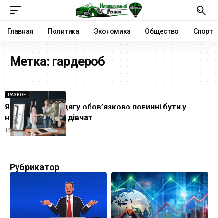
Главная
Политика
Экономика
Общество
Спорт
Метка:
гардероб
РАЗНОЕ
Які предмети одягу обов’язково повинні бути у
низьких ростом дівчат
12.06.2024
Рубрикатор