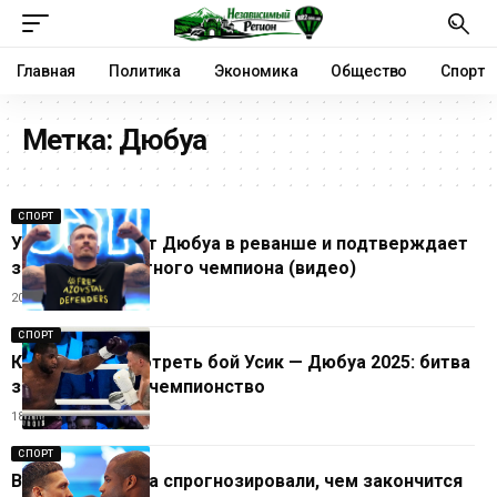
Главная
Политика
Экономика
Общество
Спорт
Метка:
Дюбуа
СПОРТ
Усик побеждает Дюбуа в реванше и подтверждает
звание абсолютного чемпиона (видео)
20.07.2025
СПОРТ
Когда и где смотреть бой Усик — Дюбуа 2025: битва
за абсолютное чемпионство
18.07.2025
СПОРТ
В команде Усика спрогнозировали, чем закончится