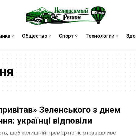
мика
Общество
Спорт
Технологии
Здо
ня
привітав» Зеленського з днем
ня: українці відповіли
ють, щоб колишній прем’єр поніс справедливе