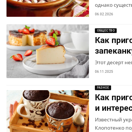
однако сущест
06.02.2026
ОБЩЕСТВО
Как приг
запеканк
Этот десерт н
06.11.2025
РАЗНОЕ
Как приг
и интере
Известный укр
Клопотенко по