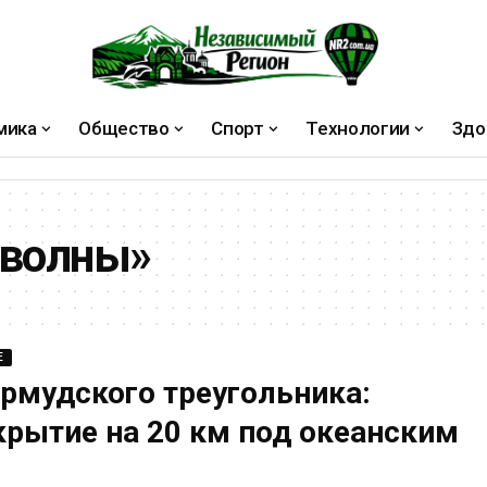
мика
Общество
Спорт
Технологии
Здо
волны»
Е
рмудского треугольника:
крытие на 20 км под океанским