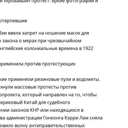
и «кровавый» протест: яркие фотографии и
Лэм ввела запрет на ношение масок для
о закона о мерах при чрезвычайном
английские колониальные времена в 1922
 применила против протестующих
кие применяли резиновые пули и водометы.
ыхнули массовые протесты против
проекта, который направлен на то, чтобы
териковый Китай для судебного
ении законов КНР или находящихся в
ва администрации Гонконга Кэрри Лам сняла
ановило волну антиправительственных