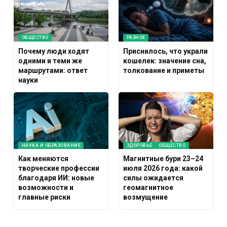
ОБЩЕСТВО
РАЗНОЕ
Почему люди ходят
Приснилось, что украли
одними и теми же
кошелек: значение сна,
маршрутами: ответ
толкование и приметы
науки
НАУКА И ОБРАЗОВАНИЕ
ЗДОРОВЬЕ
ОБЩЕСТВО
Как меняются
Магнитные бури 23–24
творческие профессии
июля 2026 года: какой
благодаря ИИ: новые
силы ожидается
возможности и
геомагнитное
главные риски
возмущение