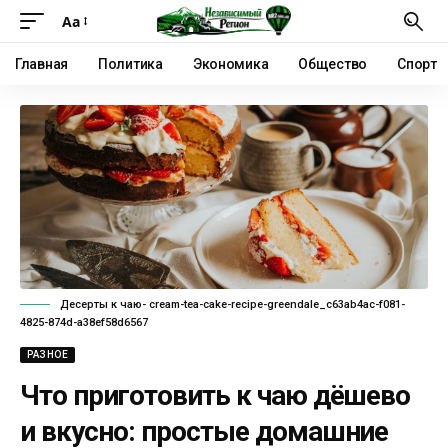
Аа
Главная
Политика
Экономика
Общество
Спорт
Десерты к чаю- cream-tea-cake-recipe-greendale_c63ab4ac-f081-
4825-874d-a38ef58d6567
РАЗНОЕ
Что приготовить к чаю дёшево
и вкусно: простые домашние