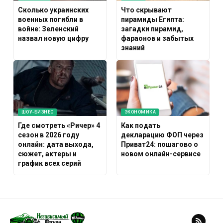
Сколько украинских
Что скрывают
военных погибли в
пирамиды Египта:
войне: Зеленский
загадки пирамид,
назвал новую цифру
фараонов и забытых
знаний
ШОУ-БИЗНЕС
ЭКОНОМИКА
Где смотреть «Ричер» 4
Как подать
сезон в 2026 году
декларацию ФОП через
онлайн: дата выхода,
Приват24: пошагово о
сюжет, актеры и
новом онлайн-сервисе
график всех серий