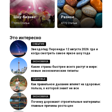
Шоу-бизнес
Разное
1010 Статьи
4772 Статьи
Это интересно
СОБЫТИЯ
Звездопад Персеиды 12 августа 2026: где и
когда смотреть самое яркое шоу года
ЭКОНОМИКА
Какие страны быстрее всего растут в мире:
новые экономические гиганты
ЗДОРОВЬЕ
Как правильное дыхание влияет на здоровье:
польза, о которой знают не все
ЭКОНОМИКА
Почему дорожают строительные материалы:
главные причины роста цен