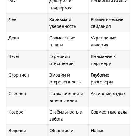
Рак
Доверие и
Семейный отдых
поддержка
Лев
Харизма и
Романтические
уверенность
свидания
Дева
Совместные
Укрепление
планы
доверия
Весы
Гармония
Внимание к
отношений
партнеру
Скорпион
Эмоции и
Глубокие
откровенность
разговоры
Стрелец
Приключения и
Активный отдых
впечатления
Козерог
Стабильность и
Совместные дела
забота
Водолей
Общение и
Новые