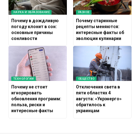
НАУКА И ОБРАЗОВАНИЕ
РАЗНОЕ
Почему в дождливую
Почему старинные
погоду клонит в сон:
рецепты меняются:
основные причины
интересные факты об
сонливости
эволюции кулинарии
ТЕХНОЛОГИИ
ОБЩЕСТВО
Почему не стоит
Отключения света в
игнорировать
пяти областях 4
обновления программ:
августа: «Укрэнерго»
польза, риски и
обратилось к
интересные факты
украинцам