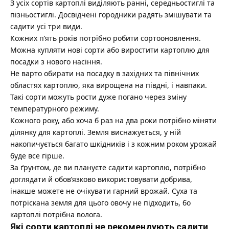
З усіх сортів картоплі виділяють ранні, середньостиглі та
пізньостиглі. Досвідчені городники радять змішувати та
садити усі три види.
Кожних п’ять років потрібно робити сортооновлення.
Можна купляти нові сорти або виростити картоплю для
посадки з нового насіння.
Не варто обирати на посадку в західних та північних
областях картоплю, яка вирощена на півдні, і навпаки.
Такі сорти можуть рости дуже погано через зміну
температурного режиму.
Кожного року, або хоча б раз на два роки потрібно міняти
ділянку для картоплі. Земля виснажується, у ній
накопичується багато шкідників і з кожним роком урожай
буде все гірше.
За ґрунтом, де ви плануєте садити картоплю, потрібно
доглядати й обов’язково використовувати добрива,
інакше можете не очікувати гарний врожай. Суха та
потріскана земля для цього овочу не підходить, бо
картоплі потрібна волога.
Які сорти картоплі не рекомендують садити