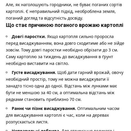
Але, як наголошують городники, не буває поганих сортів
картоплі. Є неправильний підхід, необроблена земля,
поганий догляд та відсутність досвіду.
Що стає причиною поганого врожаю картоплі
Довгі паростки.
Якщо картопля сильно проросла
перед висаджуванням, вона довго сходитиме або не зійде
зовсім. Тому довгі паростки необхідно обрізати до 3 см.
Саму картоплю за тиждень до висаджування в ґрунт
необхідно виставити на світло.
Густе висаджування.
Щоб дати гарний врожай, овочу
необхідний простір, тому не можна висаджувати її
занадто тісно одна до одної. Відстань між лунками має
бути не меншою за 40 см, а оптимальна відстань між
рядками становить приблизно 70 см.
Раннє чи пізнє висаджування.
Оптимальним часом
для висаджування картоплі є час, коли на деревах
розпускається листя.
Неправильні добрива.
Для отримання великого і