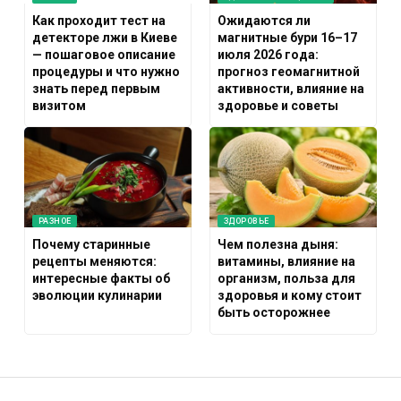
Как проходит тест на
Ожидаются ли
детекторе лжи в Киеве
магнитные бури 16–17
— пошаговое описание
июля 2026 года:
процедуры и что нужно
прогноз геомагнитной
знать перед первым
активности, влияние на
визитом
здоровье и советы
РАЗНОЕ
ЗДОРОВЬЕ
Почему старинные
Чем полезна дыня:
рецепты меняются:
витамины, влияние на
интересные факты об
организм, польза для
эволюции кулинарии
здоровья и кому стоит
быть осторожнее