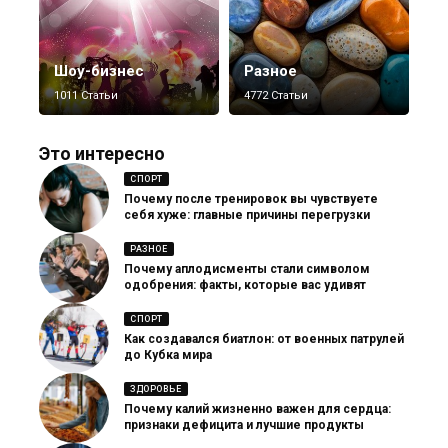
Шоу-бизнес
Разное
1011 Статьи
4772 Статьи
Это интересно
СПОРТ
Почему после тренировок вы чувствуете
себя хуже: главные причины перегрузки
РАЗНОЕ
Почему аплодисменты стали символом
одобрения: факты, которые вас удивят
СПОРТ
Как создавался биатлон: от военных патрулей
до Кубка мира
ЗДОРОВЬЕ
Почему калий жизненно важен для сердца:
признаки дефицита и лучшие продукты