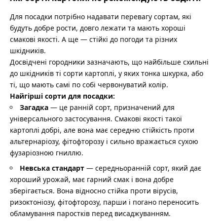
Для посадки потрібно надавати перевагу сортам, які
будуть добре рости, довго лежати та мають хороші
смакові якості. А ще — стійкі до погоди та різних
шкідників.
Досвідчені городники зазначають, що найбільше схильні
до шкідників ті сорти картоплі, у яких тонка шкурка, або
ті, що мають самі по собі червонуватий колір.
Найгірші сорти для посадки:
Загадка
— це ранній сорт, призначений для
універсального застосування. Смакові якості такої
картоплі добрі, але вона має середню стійкість проти
альтернаріозу, фітофторозу і сильно вражається сухою
фузаріозною гниллю.
Невська стандарт
— середньоранній сорт, який дає
хороший урожай, має гарний смак і вона добре
зберігається. Вона відносно стійка проти вірусів,
ризоктоніозу, фітофторозу, парши і погано переносить
обламування паростків перед висаджуванням.