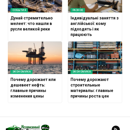
СОБЫТИЯ
РАЗНОЕ
Дунай стремительно
Індивідуальні заняття з
мелеет: что нашли в
англійської: кому
русле великой реки
підходять і як
працюють
ЭКОНОМИКА
ЭКОНОМИКА
Почему дорожает или
Почему дорожают
дешевеет нефть:
строительные
главные причины
материалы: главные
изменения цены
причины роста цен