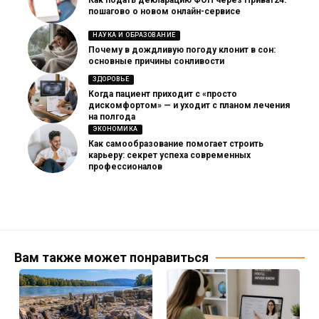
Как подать декларацию ФОП через Приват24:
пошагово о новом онлайн-сервисе
НАУКА И ОБРАЗОВАНИЕ
Почему в дождливую погоду клонит в сон:
основные причины сонливости
ЗДОРОВЬЕ
Когда пациент приходит с «просто
дискомфортом» — и уходит с планом лечения
на полгода
ЭКОНОМИКА
Как самообразование помогает строить
карьеру: секрет успеха современных
профессионалов
Вам также может понравиться