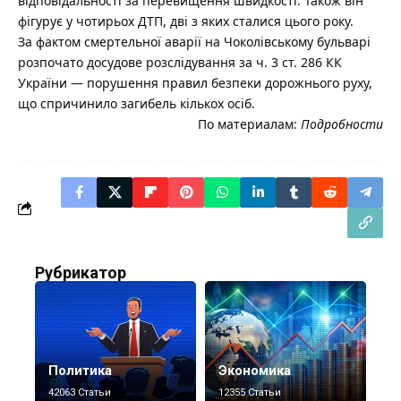
відповідальності за перевищення швидкості. Також він
фігурує у чотирьох ДТП, дві з яких сталися цього року.
За фактом смертельної аварії на Чоколівському бульварі
розпочато досудове розслідування за ч. 3 ст. 286 КК
України — порушення правил безпеки дорожнього руху,
що спричинило загибель кількох осіб.
По материалам:
Подробности
Рубрикатор
Политика
Экономика
42063 Статьи
12355 Статьи