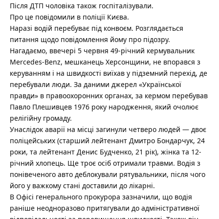
Після ДТП чоловіка також госпіталізували.
Про це повідомили в поліції Києва.
Наразі водій перебуває під конвоєм. Розглядається
питання щодо повідомлення йому про підозру.
Нагадаємо, ввечері 5 червня 49-річний кермувальник
Mercedes-Benz, мешканець Херсонщини, не впорався з
керуванням і на швидкості виїхав у підземний перехід, де
перебували люди. За даними джерел «Української
правди» в правоохоронних органах, за кермом перебував
Павло Плешивцев 1976 року народження, який очолює
релігійну громаду.
Унаслідок аварії на місці загинули четверо людей — двоє
поліцейських (старший лейтенант Дмитро Бондарчук, 24
роки, та лейтенант Денис Будченко, 21 рік), жінка та 12-
річний хлопець. Ще троє осіб отримали травми. Водія з
понівеченого авто деблокували рятувальники, після чого
його у важкому стані доставили до лікарні.
В Офісі генерального прокурора зазначили, що водія
раніше неодноразово притягували до адміністративної