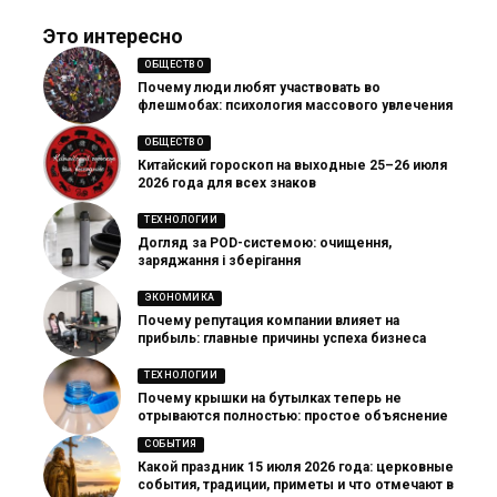
Это интересно
ОБЩЕСТВО
Почему люди любят участвовать во
флешмобах: психология массового увлечения
ОБЩЕСТВО
Китайский гороскоп на выходные 25–26 июля
2026 года для всех знаков
ТЕХНОЛОГИИ
Догляд за POD-системою: очищення,
заряджання і зберігання
ЭКОНОМИКА
Почему репутация компании влияет на
прибыль: главные причины успеха бизнеса
ТЕХНОЛОГИИ
Почему крышки на бутылках теперь не
отрываются полностью: простое объяснение
СОБЫТИЯ
Какой праздник 15 июля 2026 года: церковные
события, традиции, приметы и что отмечают в