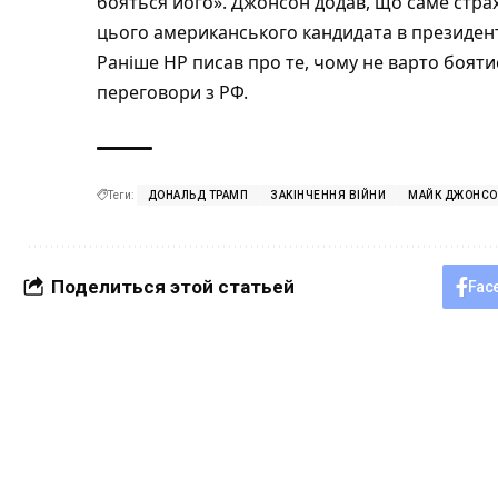
бояться його». Джонсон додав, що саме страх
цього американського кандидата в президен
Раніше НР писав про те,
чому не варто бояти
переговори з РФ
.
Теги:
ДОНАЛЬД ТРАМП
ЗАКІНЧЕННЯ ВІЙНИ
МАЙК ДЖОНС
Поделиться этой статьей
Fac