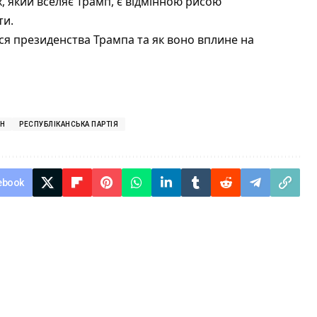
, який вселяє Трамп, є відмінною рисою
ти.
ся президенства Трампа та як воно вплине на
ОН
РЕСПУБЛІКАНСЬКА ПАРТІЯ
ebook