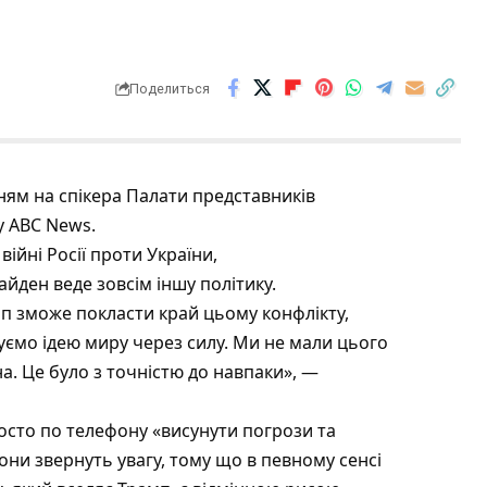
Поделиться
ям на спікера Палати представників
у
ABC News.
ійні Росії проти України,
йден веде зовсім іншу політику.
п зможе покласти край цьому конфлікту,
уємо ідею миру через силу. Ми не мали цього
а. Це було з точністю до навпаки», —
сто по телефону «висунути погрози та
вони звернуть увагу, тому що в певному сенсі