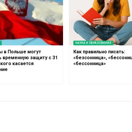
НАУКА И ОБРАЗОВАНИЕ
ы в Польше могут
Как правильно писать:
ь временную защиту с 31
«безсонница», «бессониц
 кого касается
«бессонница»
ние