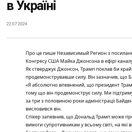
в Україні
22.07.2024
Про це пише
Независимый Регион
з посиланн
Конгресу США Майка Джонсона в ефірі канал
Як стверджує Джонсон, Трамп поклав би край в
продемонструвавши силу. Він зазначив, що Ба
«Я абсолютно впевнений, що президент Трам
тому що він продемонструє силу. Ми підтрим
за три з половиною роки адміністрації Байден
висловився він.
Спікер запевнив, що Дональд Трамп може про
вимоги супротивникам у всьому світі, на які 