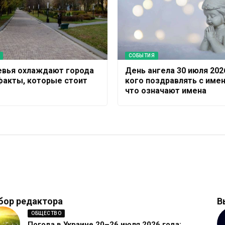
СОБЫТИЯ
евья охлаждают города
День ангела 30 июля 202
 факты, которые стоит
кого поздравлять с име
что означают имена
бор редактора
В
ОБЩЕСТВО
Погода в Украине 20–26 июля 2026 года: