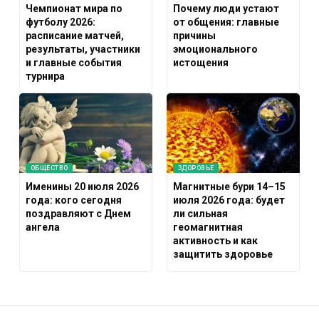
Чемпионат мира по
Почему люди устают
футболу 2026:
от общения: главные
расписание матчей,
причины
результаты, участники
эмоционального
и главные события
истощения
турнира
ОБЩЕСТВО
ЗДОРОВЬЕ
Именины 20 июля 2026
Магнитные бури 14–15
года: кого сегодня
июля 2026 года: будет
поздравляют с Днем
ли сильная
ангела
геомагнитная
активность и как
защитить здоровье