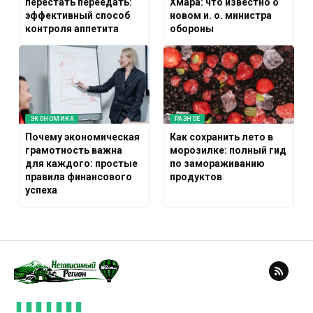
перестать переедать:
Хмара: что известно о
эффективный способ
новом и. о. министра
контроля аппетита
обороны
ЭКОНОМИКА
РАЗНОЕ
Почему экономическая
Как сохранить лето в
грамотность важна
морозилке: полный гид
для каждого: простые
по замораживанию
правила финансового
продуктов
успеха