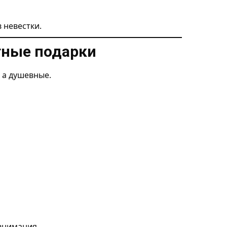
 невестки.
тные подарки
 а душевные.
внимания.