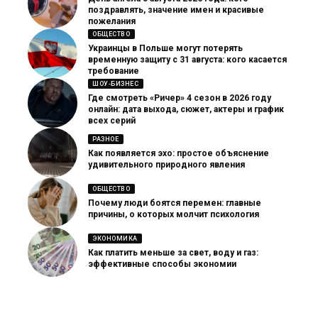
поздравлять, значение имен и красивые
пожелания
ОБЩЕСТВО
Украинцы в Польше могут потерять
временную защиту с 31 августа: кого касается
требование
ШОУ-БИЗНЕС
Где смотреть «Ричер» 4 сезон в 2026 году
онлайн: дата выхода, сюжет, актеры и график
всех серий
РАЗНОЕ
Как появляется эхо: простое объяснение
удивительного природного явления
ОБЩЕСТВО
Почему люди боятся перемен: главные
причины, о которых молчит психология
ЭКОНОМИКА
Как платить меньше за свет, воду и газ:
эффективные способы экономии