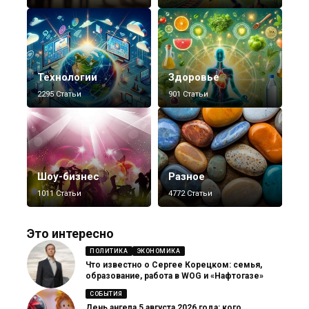
Технологии
Здоровье
2295 Статьи
901 Статьи
Шоу-бизнес
Разное
1011 Статьи
4772 Статьи
Это интересно
ПОЛИТИКА
ЭКОНОМИКА
Что известно о Сергее Корецком: семья,
образование, работа в WOG и «Нафтогазе»
СОБЫТИЯ
День ангела 5 августа 2026 года: кого