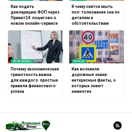
Как подать
К чему снится мыть
декларацию ФОП через
пол: толкование сна по
Приват24: пошагово о
деталям и
новом онлайн-сервисе
обстоятельствам
ЭКОНОМИКА
РАЗНОЕ
Почему экономическая
Как возникли
грамотность важна
дорожные знаки:
для каждого: простые
интересные факты, о
правила финансового
которых знают
успеха
немногие