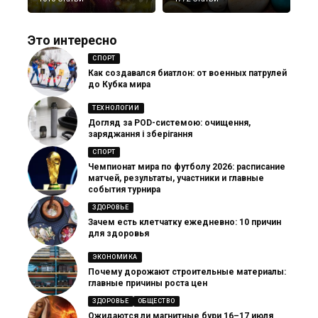
Это интересно
СПОРТ
Как создавался биатлон: от военных патрулей
до Кубка мира
ТЕХНОЛОГИИ
Догляд за POD-системою: очищення,
заряджання і зберігання
СПОРТ
Чемпионат мира по футболу 2026: расписание
матчей, результаты, участники и главные
события турнира
ЗДОРОВЬЕ
Зачем есть клетчатку ежедневно: 10 причин
для здоровья
ЭКОНОМИКА
Почему дорожают строительные материалы:
главные причины роста цен
ЗДОРОВЬЕ
ОБЩЕСТВО
Ожидаются ли магнитные бури 16–17 июля