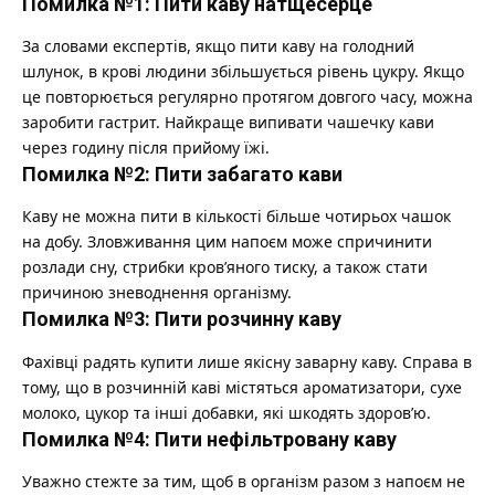
Помилка №1: Пити каву натщесерце
За словами експертів, якщо пити каву на голодний
шлунок, в крові людини збільшується рівень цукру. Якщо
це повторюється регулярно протягом довгого часу, можна
заробити гастрит. Найкраще випивати чашечку кави
через годину після прийому їжі.
Помилка №2: Пити забагато кави
Каву не можна пити в кількості більше чотирьох чашок
на добу. Зловживання цим напоєм може спричинити
розлади сну, стрибки кров’яного тиску, а також стати
причиною зневоднення організму.
Помилка №3: Пити розчинну каву
Фахівці радять купити лише якісну заварну каву. Справа в
тому, що в розчинній каві містяться ароматизатори, сухе
молоко, цукор та інші добавки, які шкодять здоров’ю.
Помилка №4: Пити нефільтровану каву
Уважно стежте за тим, щоб в організм разом з напоєм не