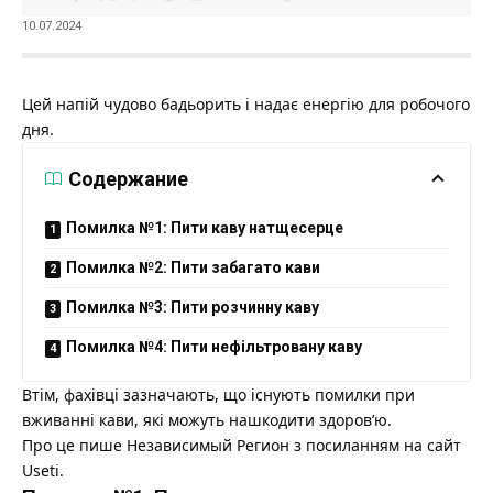
10.07.2024
Цей напій чудово бадьорить і надає енергію для робочого
дня.
Содержание
Помилка №1: Пити каву натщесерце
Помилка №2: Пити забагато кави
Помилка №3: Пити розчинну каву
Помилка №4: Пити нефільтровану каву
Втім, фахівці зазначають, що існують помилки при
вживанні кави, які можуть нашкодити здоров’ю.
Про це пише
Независимый Регион
з посиланням на сайт
Useti
.