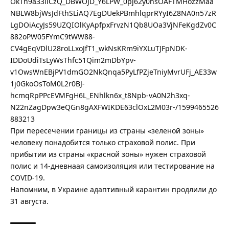
OkTh9a33llCzQ_DBWOJD_Y6LPW_0pj62y0hsOAFTMHozzMaa
NBLW8bjWsJdFthSLiAQ7EgDUekPBmhlqprRYyI6Z8NA0n57zR
LgDOiAcyJs59UZQIOlKyApfpxFrvzN1Qb8UOa3VjNFeKgdZv0C
882oPW05FYmC9tWW88-
CV4gEqVDlU28roLLxoJfT1_wkNsKRm9iYXLuTJFpNDK-
IDDoUdiTsLyWsThfc51Qim2mDbYpv-
v1OwsWnEBjPV1dmGO2NkQnqa5PyLfPZjeTniyMvrUFj_AE33w
1j0GkoOsToM0L2r0BJ-
hcmqRpPPcEVMFgH6L_ENhlkn6x_t8Npb-vA0N2h3xq-
N22nZagDpw3eQGn8gAXFWIKDE63clOxL2M03r-/1599465526
883213
При пересечении границы из страны «зеленой зоны»
человеку понадобится только страховой полис. При
прибытии из страны «красной зоны» нужен страховой
полис и 14-дневнаая самоизоляция или тестирование на
COVID-19.
Напомним,
в Украине адаптивный карантин продлили до
31 августа.