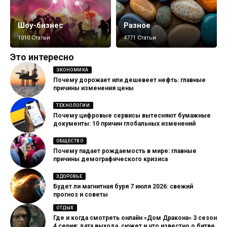
Шоу-бизнес
Разное
1010 Статьи
4771 Статьи
Это интересно
ЭКОНОМИКА
Почему дорожает или дешевеет нефть: главные
причины изменения цены
ТЕХНОЛОГИИ
Почему цифровые сервисы вытесняют бумажные
документы: 10 причин глобальных изменений
ОБЩЕСТВО
Почему падает рождаемость в мире: главные
причины демографического кризиса
ЗДОРОВЬЕ
Будет ли магнитная буря 7 июля 2026: свежий
прогноз и советы
ОТДЫХ
Где и когда смотреть онлайн «Дом Дракона» 3 сезон
4 серия: дата выхода, сюжет и что известно о битве