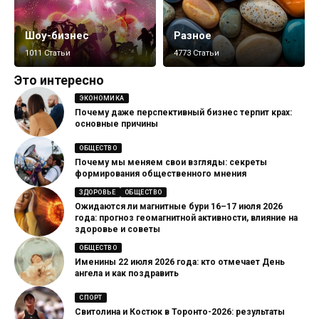
Шоу-бизнес
Разное
1011 Статьи
4773 Статьи
Это интересно
ЭКОНОМИКА
Почему даже перспективный бизнес терпит крах:
основные причины
ОБЩЕСТВО
Почему мы меняем свои взгляды: секреты
формирования общественного мнения
ЗДОРОВЬЕ
ОБЩЕСТВО
Ожидаются ли магнитные бури 16–17 июля 2026
года: прогноз геомагнитной активности, влияние на
здоровье и советы
ОБЩЕСТВО
Именины 22 июля 2026 года: кто отмечает День
ангела и как поздравить
СПОРТ
Свитолина и Костюк в Торонто-2026: результаты