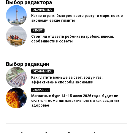
Выбор редактора
ЭКОНОМИКА
Какие страны быстрее всего растут в мире: новые
экономические гиганты
СПОРТ
Стоит ли отдавать ребенка на греблю: плюсы,
особенности и советы
Выбор редакции
ЭКОНОМИКА
Как платить меньше за свет, воду и газ:
эффективные способы экономии
ЗДОРОВЬЕ
Магнитные бури 14–15 июля 2026 года: будет ли
сильная геомагнитная активность и как защитить
здоровье