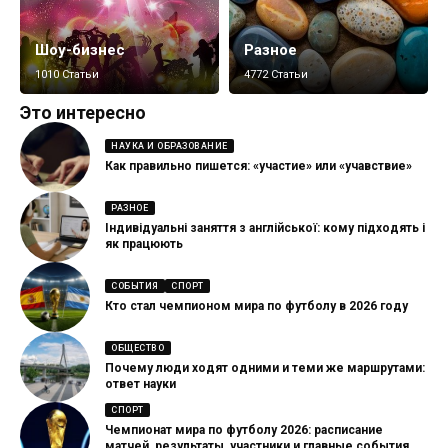
Шоу-бизнес
Разное
1010 Статьи
4772 Статьи
Это интересно
НАУКА И ОБРАЗОВАНИЕ
Как правильно пишется: «участие» или «учавствие»
РАЗНОЕ
Індивідуальні заняття з англійської: кому підходять і
як працюють
СОБЫТИЯ
СПОРТ
Кто стал чемпионом мира по футболу в 2026 году
ОБЩЕСТВО
Почему люди ходят одними и теми же маршрутами:
ответ науки
СПОРТ
Чемпионат мира по футболу 2026: расписание
матчей, результаты, участники и главные события