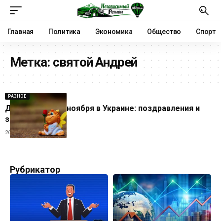
Главная
Политика
Экономика
Общество
Спорт
Метка:
святой Андрей
РАЗНОЕ
День ангела 27 ноября в Украине: поздравления и
значение имен
26.11.2025
Рубрикатор