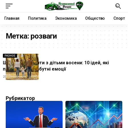
Главная
Политика
Экономика
Общество
Спорт
Метка:
розваги
РАЗНОЕ
Що варто зробити з дітьми восени: 10 ідей, які
подарують незабутні емоції
25.09.2024
Рубрикатор