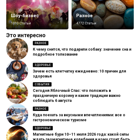
Шоу-бизнес
Разное
1010 Статьи
4772 Статьи
Это интересно
РАЗНОЕ
К чему снится, что подарили собаку: значение сна и
подробное толкование
ЗДОРОВЬЕ
Зачем есть клетчатку ежедневно: 10 причин для
здоровья
СОБЫТИЯ
Сегодня Яблочный Спас: что положить в
праздничную корзину и какие традиции важно
соблюдать 6 августа
РАЗНОЕ
Куда поехать за вкусными впечатлениями: все о
гастрономическом туризме
ЗДОРОВЬЕ
Магнитные бури 10–11 июля 2026 года: какой силы
ждать геомагнитные колебания и кому стоит быть