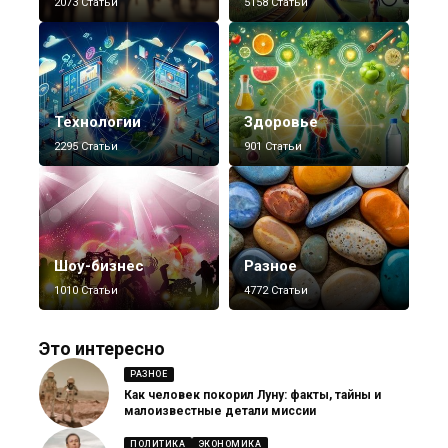
2073 Статьи
5158 Статьи
Технологии
Здоровье
2295 Статьи
901 Статьи
Шоу-бизнес
Разное
1010 Статьи
4772 Статьи
Это интересно
РАЗНОЕ
Как человек покорил Луну: факты, тайны и
малоизвестные детали миссии
ПОЛИТИКА
ЭКОНОМИКА