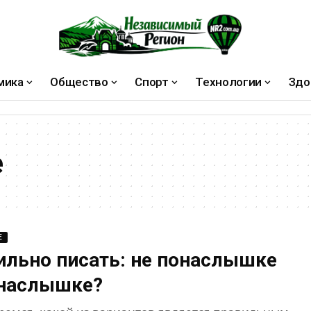
мика
Общество
Спорт
Технологии
Здо
е
Е
ильно писать: не понаслышке
онаслышке?