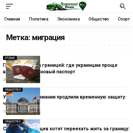
Главная
Политика
Экономика
Общество
Спорт
Метка:
миграция
ОТДЫХ
Гражданство за границей: где украинцам проще
всего получить новый паспорт
29.04.2026
ОБЩЕСТВО
Украинцам в Германии продлили временную защиту:
что известно
13.04.2026
ОБЩЕСТВО
Сколько украинцев хотят переехать жить за границу: