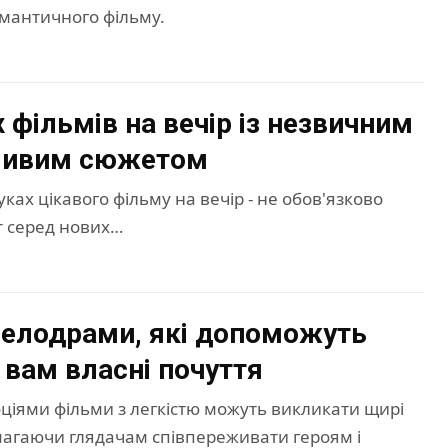
мантичного фільму.
 фільмів на вечір із незвичним
пливим сюжетом
ках цікавого фільму на вечір - не обов'язково
т серед нових…
елодрами, які допоможуть
 вам власні почуття
ціями фільми з легкістю можуть викликати щирі
магаючи глядачам співпереживати героям і