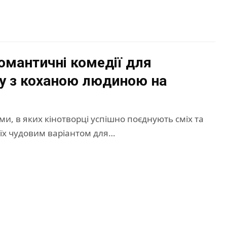
омантичні комедії для
у з коханою людиною на
ми, в яких кінотворці успішно поєднують сміх та
 їх чудовим варіантом для…