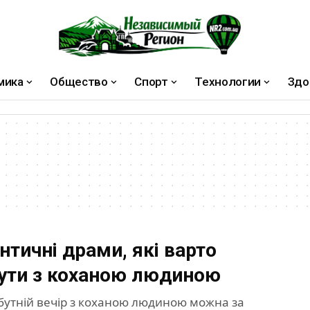
мика
Общество
Спорт
Технологии
Здо
нтичні драми, які варто
ути з коханою людиною
бутній вечір з коханою людиною можна за