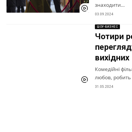
знаходити…
03.09.2024
ШОУ-БИЗНЕС
Чотири р
перегляд
вихідних
Комедійні філь
любов, робить
31.05.2024