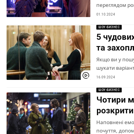
переглядом ро
01.10.2024
ШОУ-БИЗНЕС
5 чудових
та захо
Якщо ви у пошу
шукати варіан
16.09.2024
ШОУ-БИЗНЕС
Чотири м
розкрити
Наповнені емо
почуття, допо