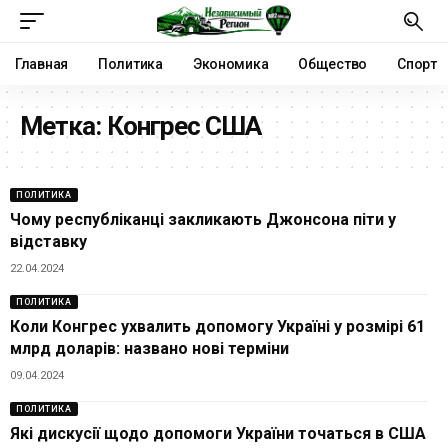
Главная
Политика
Экономика
Общество
Спорт
Метка:
Конгрес США
ПОЛИТИКА
Чому республіканці закликають Джонсона піти у
відставку
22.04.2024
ПОЛИТИКА
Коли Конгрес ухвалить допомогу Україні у розмірі 61
млрд доларів: названо нові терміни
09.04.2024
ПОЛИТИКА
Які дискусії щодо допомоги України точаться в США