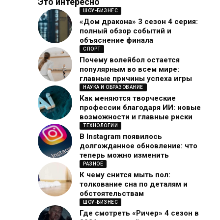
Это интересно
ШОУ-БИЗНЕС
«Дом дракона» 3 сезон 4 серия:
полный обзор событий и
объяснение финала
СПОРТ
Почему волейбол остается
популярным во всем мире:
главные причины успеха игры
НАУКА И ОБРАЗОВАНИЕ
Как меняются творческие
профессии благодаря ИИ: новые
возможности и главные риски
ТЕХНОЛОГИИ
В Instagram появилось
долгожданное обновление: что
теперь можно изменить
РАЗНОЕ
К чему снится мыть пол:
толкование сна по деталям и
обстоятельствам
ШОУ-БИЗНЕС
Где смотреть «Ричер» 4 сезон в