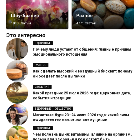
Шоу-бизнес
Разное
1010 Статьи
4771 Статьи
Это интересно
ЗДОРОВЬЕ
Почему люди устают от общения: главные причины
эмоционального истощения
РАЗНОЕ
Как сделать высокий и воздушный бисквит: почему
он оседает после выпечки
СОБЫТИЯ
Какой праздник 25 июля 2026 года: церковная дата,
события и традиции
ЗДОРОВЬЕ
ОБЩЕСТВО
Магнитные бури 23–24 июля 2026 года: какой силы
ожидается геомагнитное возмущение
ЗДОРОВЬЕ
Чем полезна дыня: витамины, влияние на организм,
польза для здоровья и кому стоит быть