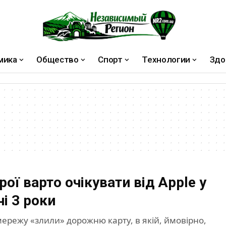
мика
Общество
Спорт
Технологии
Здо
рої варто очікувати від Apple у
і 3 роки
ережу «злили» дорожню карту, в якій, ймовірно,