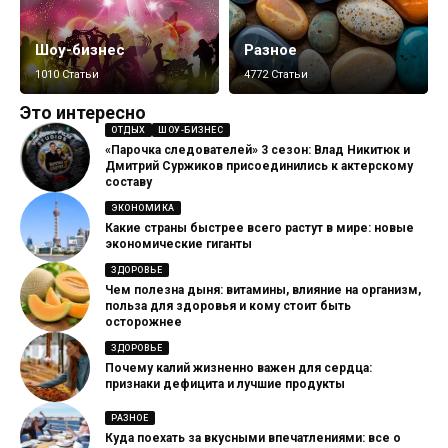
Шоу-бизнес
Разное
1010 Статьи
4772 Статьи
Это интересно
ОТДЫХ
ШОУ-БИЗНЕС
«Парочка следователей» 3 сезон: Влад Никитюк и
Дмитрий Суржиков присоединились к актерскому
составу
ЭКОНОМИКА
Какие страны быстрее всего растут в мире: новые
экономические гиганты
ЗДОРОВЬЕ
Чем полезна дыня: витамины, влияние на организм,
польза для здоровья и кому стоит быть
осторожнее
ЗДОРОВЬЕ
Почему калий жизненно важен для сердца:
признаки дефицита и лучшие продукты
РАЗНОЕ
Куда поехать за вкусными впечатлениями: все о