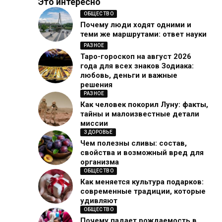
Это интересно
ОБЩЕСТВО
Почему люди ходят одними и
теми же маршрутами: ответ науки
РАЗНОЕ
Таро-гороскоп на август 2026
года для всех знаков Зодиака:
любовь, деньги и важные
решения
РАЗНОЕ
Как человек покорил Луну: факты,
тайны и малоизвестные детали
миссии
ЗДОРОВЬЕ
Чем полезны сливы: состав,
свойства и возможный вред для
организма
ОБЩЕСТВО
Как меняется культура подарков:
современные традиции, которые
удивляют
ОБЩЕСТВО
Почему падает рождаемость в