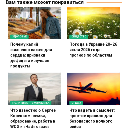
Вам также может понравиться
ЗДОРОВЬЕ
ОБЩЕСТВО
Почему калий
Погода в Украине 20–26
жизненно важен для
июля 2026 года:
сердца: признаки
прогноз по областям
дефицита и лучшие
продукты
ПОЛИТИКА
ЭКОНОМИКА
ОТДЫХ
Что известно о Сергее
Что надеть в самолет:
Корецком: семья,
простое правило для
образование, работа в
безопасного ночного
WOG и «Нафтогазе»
рейса