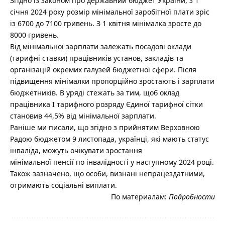
Згідно із законом про державний бюджет України, з 1
січня 2024 року розмір мінімальної заробітної плати зріс
із 6700 до 7100 гривень. З 1 квітня мінімалка зросте до
8000 гривень.
Від мінімальної зарплати залежать посадові оклади
(тарифні ставки) працівників установ, закладів та
організацій окремих галузей бюджетної сфери. Після
підвищення мінімалки пропорційно зростають і зарплати
бюджетників. В уряді стежать за тим, щоб оклад
працівника І тарифного розряду Єдиної тарифної сітки
становив 44,5% від мінімальної зарплати.
Раніше ми писали, що згідно з прийнятим Верховною
Радою бюджетом 9 листопада, українці, які мають статус
інваліда, можуть очікувати зростання
мінімальної пенсії по інвалідності у наступному 2024 році.
Також зазначено, що особи, визнані непрацездатними,
отримають соціальні виплати.
По материалам:
Подробности