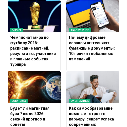
СПОРТ
ТЕХНОЛОГИИ
Чемпионат мира по
Почему цифровые
футболу 2026:
сервисы вытесняют
расписание матчей,
бумажные документы:
результаты, участники
10 причин глобальных
и главные события
изменений
турнира
ЗДОРОВЬЕ
ЭКОНОМИКА
Будет ли магнитная
Как самообразование
буря 7 июля 2026:
помогает строить
свежий прогноз и
карьеру: секрет успеха
советы
современных