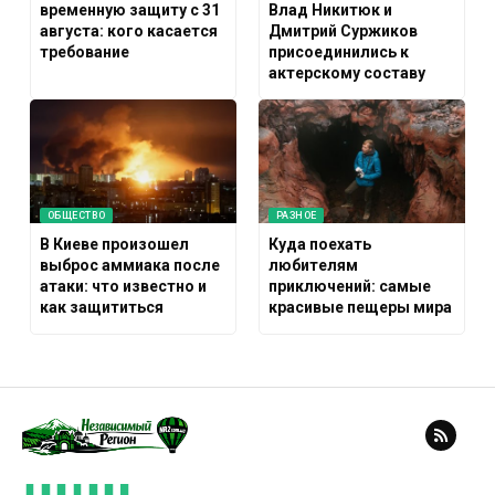
временную защиту с 31
Влад Никитюк и
августа: кого касается
Дмитрий Суржиков
требование
присоединились к
актерскому составу
ОБЩЕСТВО
РАЗНОЕ
В Киеве произошел
Куда поехать
выброс аммиака после
любителям
атаки: что известно и
приключений: самые
как защититься
красивые пещеры мира