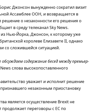
Борис Джонсон вынужденно сократил визит
льной Ассамблее ООН, и возвращается в
л решение о незаконности его решения о
щает в среду телеканал Sky News.
 из Нью-Йорка, Джонсон, к которому уже
британской королеве Елизавете II, однако
язи со сложившейся ситуацией.
е обсуждаем содержание бесед между премьер-
 News слова высокопоставленного
правительство уважает и исполнит решение
, признавшего незаконным приостановку
тва является осуществление Brexit не
ет продолжает переговоры с ЕС по