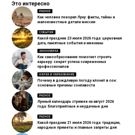
Это интересно
РАЗНОЕ
Как человек покорил Луну: факты, тайны и
малоизвестные детали миссии
СОБЫТИЯ
Какой праздник 23 июля 2026 года: церковная
дата, памятные события и именины
ЭКОНОМИКА
Как самообразование помогает строить
карьеру: секрет успеха современных
профессионалов
НАУКА И ОБРАЗОВАНИЕ
Почему в дождливую погоду клонит в сон:
основные причины сонливости
РАЗНОЕ
Лунный календарь стрижек на август 2026
года: благоприятные и неудачные дни
РАЗНОЕ
Какой праздник 21 июля 2026 года: традиции,
народные приметы и главные запреты дня