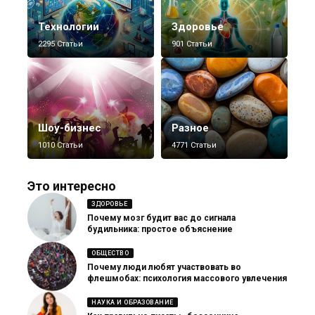
Технологии
Здоровье
2295 Статьи
901 Статьи
Шоу-бизнес
Разное
1010 Статьи
4771 Статьи
Это интересно
ЗДОРОВЬЕ
Почему мозг будит вас до сигнала
будильника: простое объяснение
ОБЩЕСТВО
Почему люди любят участвовать во
флешмобах: психология массового увлечения
НАУКА И ОБРАЗОВАНИЕ