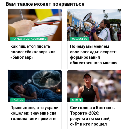
Вам также может понравиться
НАУКА И ОБРАЗОВАНИЕ
ОБЩЕСТВО
Как пишется писать
Почему мы меняем
слово: «бакалавр» или
свои взгляды: секреты
«баколавр»
формирования
общественного мнения
РАЗНОЕ
СПОРТ
Приснилось, что украли
Свитолина и Костюк в
кошелек: значение сна,
Торонто-2026:
толкование и приметы
результаты матчей,
счёт и кто прошел