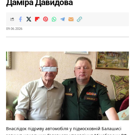
Даміра Давидова
09.06.2026
Внаслідок підриву автомобіля у підмосковній Балашисі