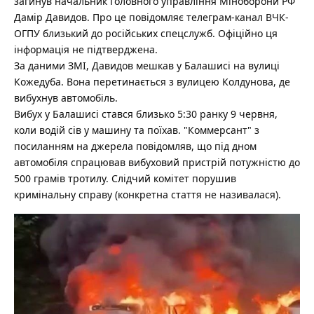
загинув начальник Головного управління Міноборони РФ
Дамір Давидов. Про це повідомляє телеграм-канал ВЧК-
ОГПУ близький до російських спецслужб.
Офіційно ця
інформація не підтверджена.
За даними ЗМІ, Давидов мешкав у Балашисі на вулиці
Кожедуба. Вона перетинається з вулицею Колдунова, де
вибухнув автомобіль.
Вибух у Балашисі стався близько 5:30 ранку 9 червня,
коли водій сів у машину та поїхав. "Коммерсант" з
посиланням на джерела повідомляв, що під дном
автомобіля спрацював вибуховий пристрій потужністю до
500 грамів тротилу. Слідчий комітет порушив
кримінальну справу (конкретна стаття не називалася).