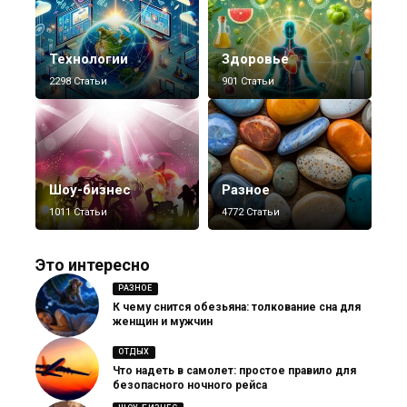
Технологии
Здоровье
2298 Статьи
901 Статьи
Шоу-бизнес
Разное
1011 Статьи
4772 Статьи
Это интересно
РАЗНОЕ
К чему снится обезьяна: толкование сна для
женщин и мужчин
ОТДЫХ
Что надеть в самолет: простое правило для
безопасного ночного рейса