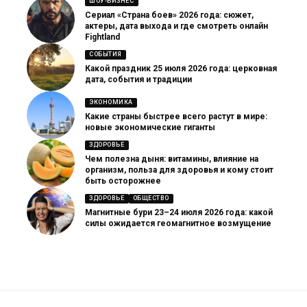
ШОУ-БИЗНЕС
Сериал «Страна боев» 2026 года: сюжет,
актеры, дата выхода и где смотреть онлайн
Fightland
СОБЫТИЯ
Какой праздник 25 июля 2026 года: церковная
дата, события и традиции
ЭКОНОМИКА
Какие страны быстрее всего растут в мире:
новые экономические гиганты
ЗДОРОВЬЕ
Чем полезна дыня: витамины, влияние на
организм, польза для здоровья и кому стоит
быть осторожнее
ЗДОРОВЬЕ
ОБЩЕСТВО
Магнитные бури 23–24 июля 2026 года: какой
силы ожидается геомагнитное возмущение