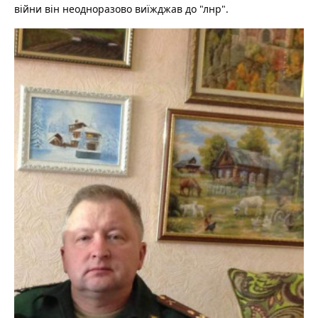
війни він неодноразово виїжджав до "лнр".