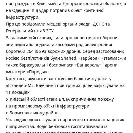
постраждалі в Київській та Дніпропетровській областях, а
на Одещині під удар потрапив об’єкт критичної
інфраструктури.
Про це повідомили місцеві органи влади, ДСНС та
Генеральний штаб ЗСУ.
За даними військових, сили протиповітряної оборони
знищили або подавили засобами радіоелектронної
боротьби 264 із 293 ворожих дронів. Серед застосованих
Росією безпілотників були Shahed, «Гербера», «Італмас», а
також баражувальні боєприпаси «Бандероль» і дрони-
імітатори «Пародія».
Крім того, окупанти застосували балістичну ракету
«Іскандер-М». Влучання повітряних цілей зафіксували на
11 локаціях.
У Київській області атака БпЛА спричинила пожежу
на промисловому об’єкті інфраструктури
в Бориспільському районі.
Унаслідок одного з ударів поранення отримав працівник
підприємства. Водія бензовоза госпіталізували із