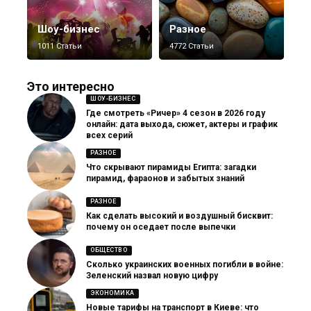
Шоу-бизнес
Разное
1011 Статьи
4772 Статьи
Это интересно
ШОУ-БИЗНЕС
Где смотреть «Ричер» 4 сезон в 2026 году
онлайн: дата выхода, сюжет, актеры и график
всех серий
РАЗНОЕ
Что скрывают пирамиды Египта: загадки
пирамид, фараонов и забытых знаний
РАЗНОЕ
Как сделать высокий и воздушный бисквит:
почему он оседает после выпечки
ОБЩЕСТВО
Сколько украинских военных погибли в войне:
Зеленский назвал новую цифру
ЭКОНОМИКА
Новые тарифы на транспорт в Киеве: что