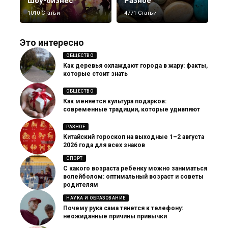
Шоу-бизнес
Разное
1010 Статьи
4771 Статьи
Это интересно
ОБЩЕСТВО
Как деревья охлаждают города в жару: факты,
которые стоит знать
ОБЩЕСТВО
Как меняется культура подарков:
современные традиции, которые удивляют
РАЗНОЕ
Китайский гороскоп на выходные 1–2 августа
2026 года для всех знаков
СПОРТ
С какого возраста ребенку можно заниматься
волейболом: оптимальный возраст и советы
родителям
НАУКА И ОБРАЗОВАНИЕ
Почему рука сама тянется к телефону:
неожиданные причины привычки