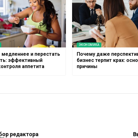
ЭКОНОМИКА
ь медленнее и перестать
Почему даже перспекти
ть: эффективный
бизнес терпит крах: осн
контроля аппетита
причины
бор редактора
В