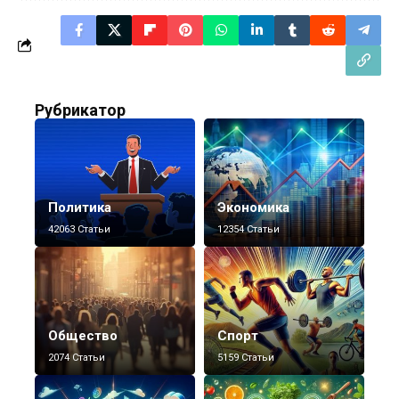
Рубрикатор
Политика
Экономика
42063 Статьи
12354 Статьи
Общество
Спорт
2074 Статьи
5159 Статьи