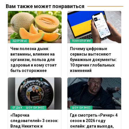
Вам также может понравиться
ЗДОРОВЬЕ
ТЕХНОЛОГИИ
Чем полезна дыня:
Почему цифровые
витамины, влияние на
сервисы вытесняют
организм, польза для
бумажные документы:
здоровья и кому стоит
10 причин глобальных
быть осторожнее
изменений
ОТДЫХ
ШОУ-БИЗНЕС
ШОУ-БИЗНЕС
«Парочка
Где смотреть «Ричер» 4
следователей» 3 сезон:
сезон в 2026 году
Влад Никитюк и
онлайн: дата выхода,