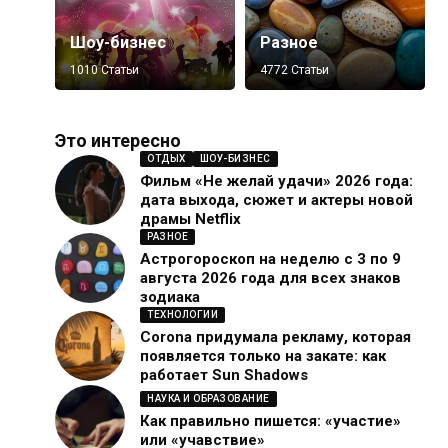
Шоу-бизнес
Разное
1010 Статьи
4772 Статьи
Это интересно
ОТДЫХ
ШОУ-БИЗНЕС
Фильм «Не желай удачи» 2026 года:
дата выхода, сюжет и актеры новой
драмы Netflix
РАЗНОЕ
Астрогороскоп на неделю с 3 по 9
августа 2026 года для всех знаков
зодиака
ТЕХНОЛОГИИ
Corona придумала рекламу, которая
появляется только на закате: как
работает Sun Shadows
НАУКА И ОБРАЗОВАНИЕ
Как правильно пишется: «участие»
или «учавствие»