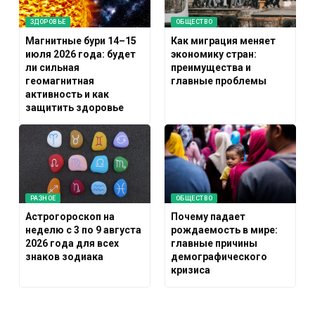
ЗДОРОВЬЕ
ОБЩЕСТВО
Магнитные бури 14–15
Как миграция меняет
июля 2026 года: будет
экономику стран:
ли сильная
преимущества и
геомагнитная
главные проблемы
активность и как
защитить здоровье
РАЗНОЕ
ОБЩЕСТВО
Астрогороскоп на
Почему падает
неделю с 3 по 9 августа
рождаемость в мире:
2026 года для всех
главные причины
знаков зодиака
демографического
кризиса